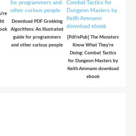
u're
ght
Download PDF Grokking
book
Algorithms: An illustrated
guide for programmers
[Pdf/ePub] The Monsters
and other curious people
Know What They're
Doing: Combat Tactics
for Dungeon Masters by
Keith Ammann download
ebook