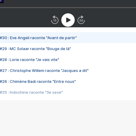
#30 : Eve Angeli raconte "Avant de partir"
#29 : MC Solaar raconte "Bouge de là"
28 : Lorie raconte "Je vais vite"
#27 : Christophe Willem raconte "Jacques a dit"
#26 : Chimène Badi raconte "Entre nous"
#25 : Indochine raconte "3e sexe"
#24 : Zaho raconte "C'est chelou"
#23 : Patrick Bruel raconte "Au café des délices"
#22 : Kyo raconte "Le chemin"
#21 : Nolwenn Leroy raconte "Cassé"