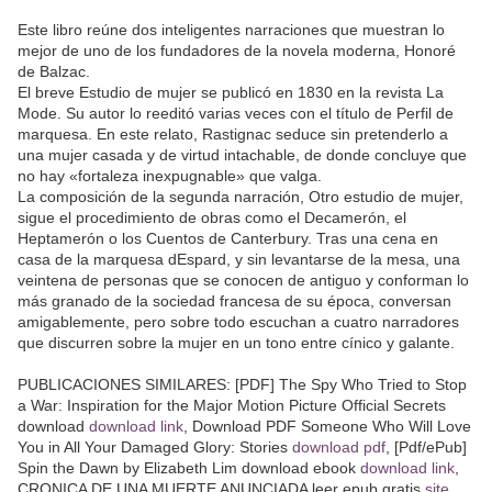
Este libro reúne dos inteligentes narraciones que muestran lo
mejor de uno de los fundadores de la novela moderna, Honoré
de Balzac.
El breve Estudio de mujer se publicó en 1830 en la revista La
Mode. Su autor lo reeditó varias veces con el título de Perfil de
marquesa. En este relato, Rastignac seduce sin pretenderlo a
una mujer casada y de virtud intachable, de donde concluye que
no hay «fortaleza inexpugnable» que valga.
La composición de la segunda narración, Otro estudio de mujer,
sigue el procedimiento de obras como el Decamerón, el
Heptamerón o los Cuentos de Canterbury. Tras una cena en
casa de la marquesa dEspard, y sin levantarse de la mesa, una
veintena de personas que se conocen de antiguo y conforman lo
más granado de la sociedad francesa de su época, conversan
amigablemente, pero sobre todo escuchan a cuatro narradores
que discurren sobre la mujer en un tono entre cínico y galante.
PUBLICACIONES SIMILARES: [PDF] The Spy Who Tried to Stop
a War: Inspiration for the Major Motion Picture Official Secrets
download
download link
, Download PDF Someone Who Will Love
You in All Your Damaged Glory: Stories
download pdf
, [Pdf/ePub]
Spin the Dawn by Elizabeth Lim download ebook
download link
,
CRONICA DE UNA MUERTE ANUNCIADA leer epub gratis
site
,