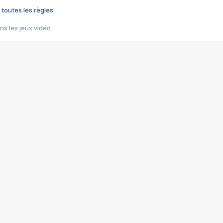
 toutes les règles
s les jeux vidéo
us choquant de Rockstar ? - Le scandale BULLY
e plus moche de Steam
du RÊVE tourne au CAUCHEMAR
pendant 8 heures
it… à tort
umiliés par un jeu vidéo
ire - Final Fantasy 8
ti un empire - Age of Empires
story DOFUS
tard, il crée l'un des pires jeux de tous les temps, MindsEye.