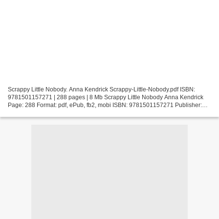
Scrappy Little Nobody. Anna Kendrick Scrappy-Little-Nobody.pdf ISBN:
9781501157271 | 288 pages | 8 Mb Scrappy Little Nobody Anna Kendrick
Page: 288 Format: pdf, ePub, fb2, mobi ISBN: 9781501157271 Publisher:
Touchstone Download Scrappy Little Nobody E...