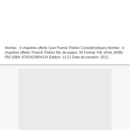
Atomka - 4 chapitres offerts ! pan Franck Thilliez Caractéristiques Atomka - 4
chapitres offerts ! Franck Thilliez Nb. de pages: 35 Format: Pdf, ePub, MOBI,
FB2 ISBN: 9782823804324 Editeur: 12-21 Date de parution: 2012
Télécharger eBook gratuit Téléchargement...