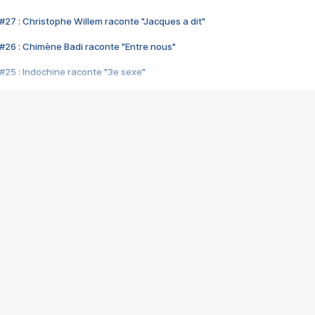
#27 : Christophe Willem raconte "Jacques a dit"
#26 : Chimène Badi raconte "Entre nous"
#25 : Indochine raconte "3e sexe"
#24 : Zaho raconte "C'est chelou"
#23 : Patrick Bruel raconte "Au café des délices"
#22 : Kyo raconte "Le chemin"
#21 : Nolwenn Leroy raconte "Cassé"
#20 : Patrick Hernandez raconte "Born to be alive"
#19 : Lorie raconte "Près de moi"
#18 : Michael Jones raconte "A nos actes manqués" (avec Jean-Jacque
#17 : Khaled raconte "Aïcha"
#16 : Corneille raconte "Parce qu'on vient de loin"